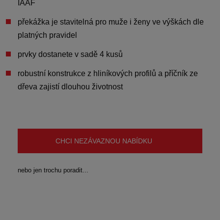
IAAF
překážka je
stavitelná pro muže i ženy ve výškách dle
platných pravidel
prvky dostanete
v sadě 4 kusů
robustní
konstrukce z hliníkových profilů a příčník ze
dřeva
zajistí dlouhou životnost
CHCI NEZÁVAZNOU NABÍDKU
nebo jen trochu poradit...