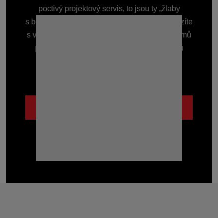
poctivý projektový servis, to jsou ty „žlaby
s benefitem“, které Vás vždy podrží. Ať přicházíte
s velkým projektem nebo potřebujete žlab domů
před garáž, zkušenosti s odvodněním tisíců
staveb Vám ušetří čas i starosti.
Lidsky a se vzájemným respektem.
POZNEJTE NÁS BLÍŽE