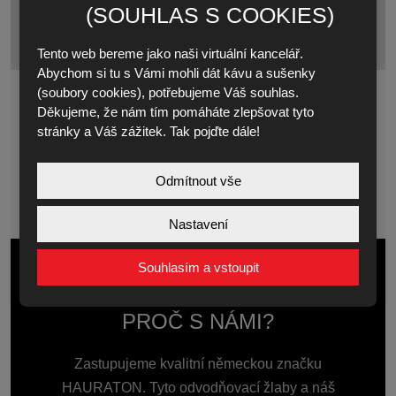
(SOUHLAS S COOKIES)
Tento web bereme jako naši virtuální kancelář.
Abychom si tu s Vámi mohli dát kávu a sušenky
(soubory cookies), potřebujeme Váš souhlas.
Děkujeme, že nám tím pomáháte zlepšovat tyto
stránky a Váš zážitek. Tak pojďte dále!
Odmítnout vše
Nastavení
Souhlasím a vstoupit
PROČ S NÁMI?
Zastupujeme kvalitní německou značku
HAURATON. Tyto odvodňovací žlaby a náš