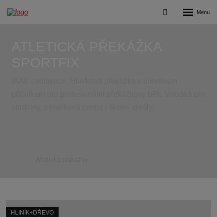
Rozbalení
Vyhledávání
menu
ATLETICKÁ PŘEKÁŽKA
SPORTFIX
IAAF certifikace. Hliníková překážka s dřevěným
příčníkem pro profesionální překážkový běh. Vhodná pro
stadiony, tréninková centra i školní areály.
Benefit stavební prvky
Produkty
Sportoviště
Atletické překážky
HLINÍK+DŘEVO