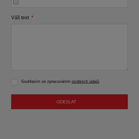
Váš text
*
Souhlasím se zpracováním
osobních údajů
.
Souhlasím
se
zpracováním
osobních
ODESLAT
údajů
.
Formulář
se
nepodařilo