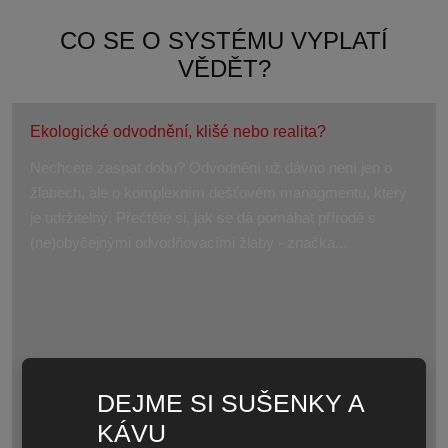
CO SE O SYSTÉMU VYPLATÍ
VĚDĚT?
Ekologické odvodnění, klišé nebo realita?
Nechcete zaspat dobu? Odvodnění už dávno není jen o
žlabech, ale o komplexním dešťovém managmentu, který
je udržitelný. Přečtěte si, jak se dá pomáhat přírodě s
(ne)obyčejnými odvodňovacími žlaby - značka...
DEJME SI SUŠENKY A
KÁVU