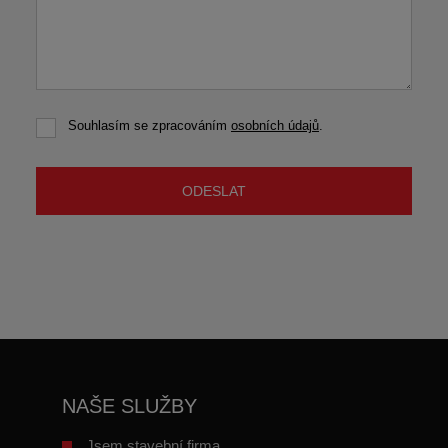
Souhlasím se zpracováním
osobních údajů
.
Souhlasím
se
zpracováním
osobních
ODESLAT
údajů
.
Formulář
se
nepodařilo
odeslat.
NAŠE SLUŽBY
Jsem stavební firma