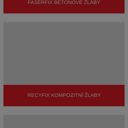
FASERFIX BETONOVÉ ŽLABY
RECYFIX KOMPOZITNÍ ŽLABY