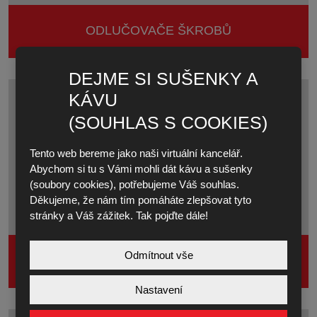
ODLUČOVAČE ŠKROBŮ
DEJME SI SUŠENKY A
KÁVU
(SOUHLAS S COOKIES)
Tento web bereme jako naši virtuální kancelář.
Abychom si tu s Vámi mohli dát kávu a sušenky
(soubory cookies), potřebujeme Váš souhlas.
Děkujeme, že nám tím pomáháte zlepšovat tyto
stránky a Váš zážitek. Tak pojďte dále!
Odmítnout vše
ODLUČOVAČE LEHKÝCH KAPALIN
Nastavení