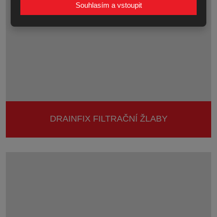
Souhlasím a vstoupit
DRAINFIX FILTRAČNÍ ŽLABY