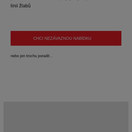
linii žlabů
CHCI NEZÁVAZNOU NABÍDKU
nebo jen trochu poradit...
KDE ŠTĚRBINOVÉ ŽLABY POUŽÍT