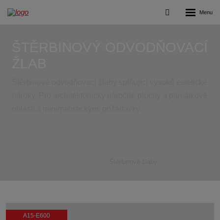
Rozbalení
Vyhledávání
menu
ŠTĚRBINOVÝ ODVODŇOVACÍ
ŽLAB
Štěrbinové odvodňovací žlaby splňující vysoké estetické
nároky. Pro architektonicky náročné plochy a památkové
oblasti s minimalistickými požadavky.
Benefit stavební prvky
Produkty
Odvodnění
Střední zatížení
Štěrbinové žlaby
A15-E600