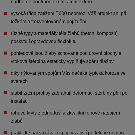
nádherně podtrhne okolní architekturu
vysoká třída zatížení E600
neomezí Váš projekt ani při
těžkém a frekventovaném pojíždění
různé typy a materiály těla žlabů (beton, kompozit)
poskytují
opravdovou flexibilitu
pohledově jsou žlaby schované pod úrovní plochy a
vtoková štěrbina
esteticky vyplňuje spáru dlažby
díky nýtovaným spojům Vás
nečeká typická koroze ve
svárech
stabilizační prolisy
zabraňují deformaci štěrbiny
při i po
instalaci
rohové kryty
zjednoduší a zkvalitní rohové napojení
žlabů
praktické nacvakávací spojky zajistí
perfektně rovnou