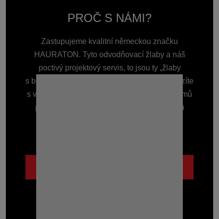
PROČ S NÁMI?
Zastupujeme kvalitní německou značku
Vykres-Kryt-sterbinovy-NW100-revizni-C250-NH160_obj
HAURATON. Tyto odvodňovací žlaby a náš
FASERFIX DLAŽBA E600
pdf
poctivý projektový servis, to jsou ty „žlaby
pdf
s benefitem“, které Vás vždy podrží. Ať přicházíte
s velkým projektem nebo potřebujete žlab domů
před garáž, zkušenosti s odvodněním tisíců
staveb Vám ušetří čas i starosti.
Lidsky a se vzájemným respektem.
Vykres-Kryt-sterbinovy-NW100-revizni-NH105-SW12-0
RECYFIX DLAŽBA A15
pdf
pdf
POZNEJTE NÁS BLÍŽE