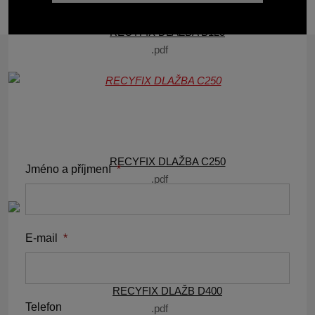
RECYFIX DLAŽBA B125
pdf
S ČÍM VÁM DNES MŮŽEME
PORADIT?
RECYFIX DLAŽBA C250
Jméno a příjmení
*
pdf
E-mail
*
RECYFIX DLAŽB D400
Telefon
pdf