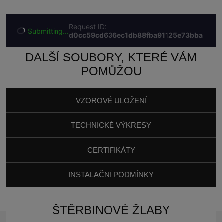
DALŠÍ SOUBORY, KTERÉ VÁM
POMŮŽOU
VZOROVÉ ULOŽENÍ
TECHNICKÉ VÝKRESY
CERTIFIKÁTY
INSTALAČNÍ PODMÍNKY
ŠTĚRBINOVÉ ŽLABY 100
ŠTĚRBINOVÉ ŽLABY 100
ASFALTOBETON
ŠTĚRBINOVÉ ŽLABY
PRODUKTOVÁ VIDEA