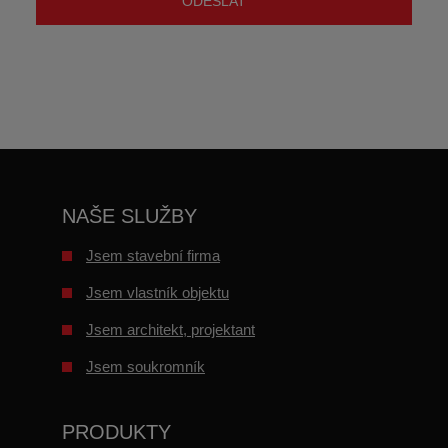
ODESLAT
údajů
.
Formulář
se
nepodařilo
odeslat.
NAŠE SLUŽBY
Jsem stavební firma
Jsem vlastník objektu
Jsem architekt, projektant
Jsem soukromník
PRODUKTY