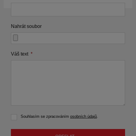
Nahrát soubor
Váš text
*
Souhlasím se zpracováním
osobních údajů
.
Souhlasím
se
zpracováním
osobních