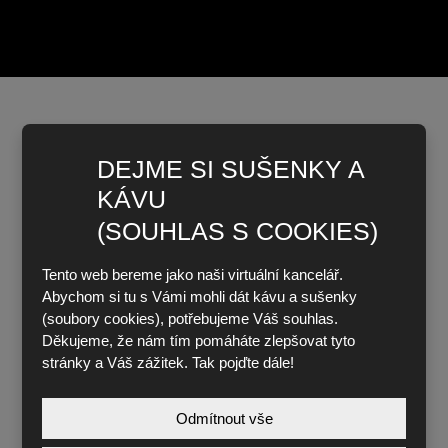
CO SE VYPLATÍ VĚDĚT, NEŽ SE
DEJME SI SUŠENKY A
PUSTÍTE DO PRÁCE
KÁVU
(SOUHLAS S COOKIES)
Jak
Jak
správně
prodloužit
Tento web bereme jako naši virtuální kancelář.
změřit
životnost
Abychom si tu s Vámi mohli dát kávu a sušenky
stávající
odvodňovacích
(soubory cookies), potřebujeme Váš souhlas.
odvodňovací
žlabů?
Děkujeme, že nám tím pomáháte zlepšovat tyto
žlab: krok
Údržba a
stránky a Váš zážitek. Tak pojďte dále!
za
časté
krokem
chyby
Odmítnout vše
Jak