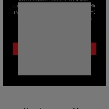
s benefitem“, které Vás vždy podrží. Ať přicházíte
s velkým projektem nebo potřebujete žlab domů
před garáž, zkušenosti s odvodněním tisíců
staveb Vám ušetří čas i starosti.
Lidsky a se vzájemným respektem.
POZNEJTE NÁS BLÍŽE