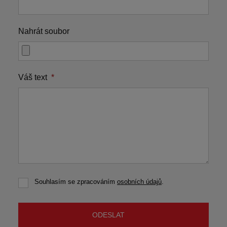
Nahrát soubor
Váš text
*
Souhlasím se zpracováním
osobních údajů
.
Souhlasím
se
zpracováním
osobních
ODESLAT
údajů
.