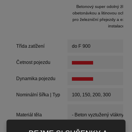
Betonový super odolný žlab s
obetonávkou a litinovou ochrano
pro železniční přejezdy a extr
instalace
Třída zatížení
do F 900
Četnost pojezdu
Dynamika pojezdu
Nominální šířka | Typ
100, 150, 200, 300
Materiál těla
- Beton vyztužený vlákny