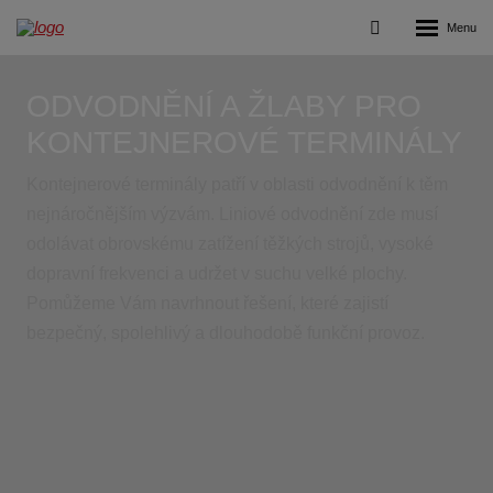
Rozbalení
Vyhledávání
menu
ODVODNĚNÍ A ŽLABY PRO
KONTEJNEROVÉ TERMINÁLY
Kontejnerové terminály patří v oblasti odvodnění k těm
nejnáročnějším výzvám. Liniové odvodnění zde musí
odolávat obrovskému zatížení těžkých strojů, vysoké
dopravní frekvenci a udržet v suchu velké plochy.
Pomůžeme Vám navrhnout řešení, které zajistí
bezpečný, spolehlivý a dlouhodobě funkční provoz.