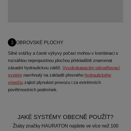
3
OBROVSKÉ PLOCHY
Silné srážky a časté výkyvy počasí mohou v kombinaci s
rozsáhlou nepropustnou plochou překladiště znamenat
zásadní hydraulickou zátěž.
Vysokokapacitní odvodňovací
systém
navrhnutý na základě přesného
hydraulického
výpočtu
zajistí plynulost provozu i za extrémních
povětrnostních podmínek.
JAKÉ SYSTÉMY OBECNĚ POUŽÍT?
Žlaby značky HAURATON najdete ve více než 100