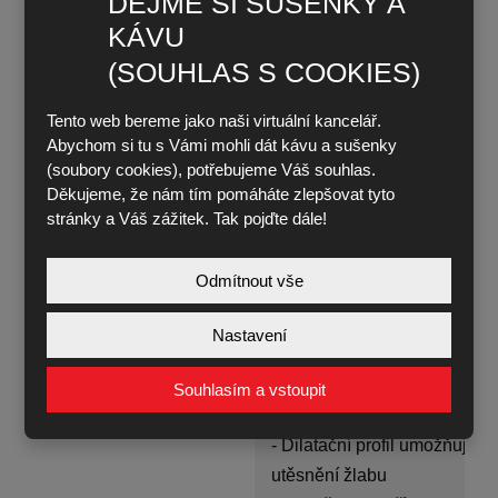
DEJME SI SUŠENKY A
Rám žlabu
- Rámy z tvárné litiny s hlo
KÁVU
(SOUHLAS S COOKIES)
- Rošt z tvárné litiny
Kryty
- Rošt z tvárné litiny GUGI
Tento web bereme jako naši virtuální kancelář.
Abychom si tu s Vámi mohli dát kávu a sušenky
(soubory cookies), potřebujeme Váš souhlas.
- Litinová ochrana horní hran
Děkujeme, že nám tím pomáháte zlepšovat tyto
povrchovou úpravou KTL je
stránky a Váš zážitek. Tak pojďte dále!
odolná
- Integrovaná obetonávka u
Odmítnout vše
okamžité pojíždění žlabu
- Bezšroubový aretační syst
Nastavení
Speciální vlastnosti
LOCK pro rychlou (de)montáž
- 16 upevňovacích bodů na k
Souhlasím a vstoupit
zajišťuje dostatečnou bezpe
- Dilatační profil umožňuje pe
utěsnění žlabu