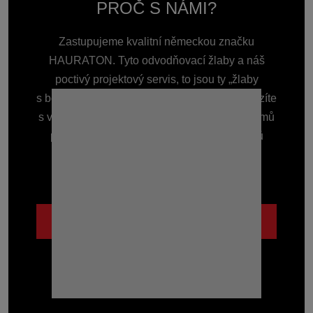
PROČ S NÁMI?
Zastupujeme kvalitní německou značku
HAURATON. Tyto odvodňovací žlaby a náš
poctivý projektový servis, to jsou ty „žlaby
s benefitem“, které Vás vždy podrží. Ať přicházíte
s velkým projektem nebo potřebujete žlab domů
před garáž, zkušenosti s odvodněním tisíců
staveb Vám ušetří čas i starosti.
Lidsky a se vzájemným respektem.
POZNEJTE NÁS BLÍŽE