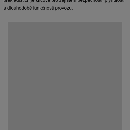
překladištích je klíčové pro zajištění bezpečnosti, plynulosti
a dlouhodobé funkčnosti provozu.