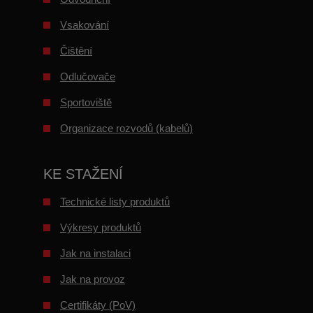
Vsakování
Čištění
Odlučovače
Sportoviště
Organizace rozvodů (kabelů)
KE STAŽENÍ
Technické listy produktů
Výkresy produktů
Jak na instalaci
Jak na provoz
Certifikáty (PoV)