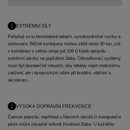
1
EXTRÉMNÍ SÍLY
Pohybují se tu terminálové tahače, vysokozdvižné vozíky a
stohovače. Běžné kontejnery mohou vážit okolo 30 tun, což
v kombinaci s váhou stroje (až 100 t) klade opravdu
extrémní nároky na pojížděné žlaby. Odvodňovací systémy
musí být dostatečně robustní, aby odolaly nejen statickému
zatížení, ale i dynamickým silám při brzdění, otáčení a
akceleraci.
2
VYSOKÁ DOPRAVNÍ FREKVENCE
Četnost pojezdu, například u hlavních vjezdů či manipulační
ploše může zásadně ovlivnit životnost žlabu. U každého