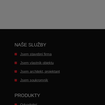
Formulář
se
nepodařilo
odeslat.
NAŠE SLUŽBY
Jsem stavební firma
Jsem vlastník objektu
Jsem architekt, projektant
Jsem soukromník
PRODUKTY
Odvodnění