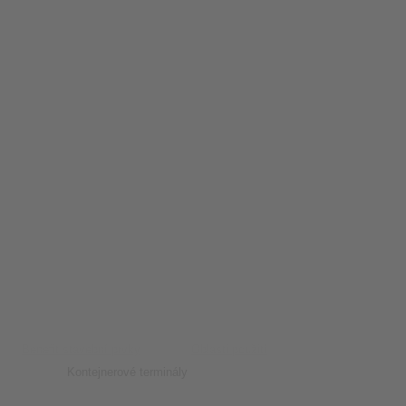
Benefit stavební prvky
Oblasti použití
Kontejnerové terminály