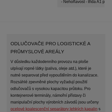
- Nehořlavost - třída A1 pod
ODLUČOVAČE PRO LOGISTICKÉ A
PRŮMYSLOVÉ AREÁLY
V důsledku každodenního provozu na ploše
ulpívají ropné látky (paliva, oleje atd.), které je
nutné separovat před vypouštěním do kanalizace.
Rozsáhlé zpevněné plochy vyžadují použití
odlučovačů s vysokou kapacitou průtoku. Pro
kontejnerové terminály, námořní přístavy či
manipulační plochy výrobních závodů jsou určeny
ocelové koalescenční separátory lehkých kapalin
s