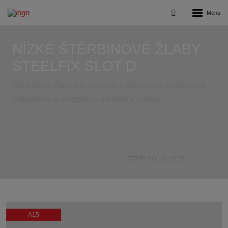
Rozbalení
Vyhledávání
menu
NÍZKÉ ŠTĚRBINOVÉ ŽLABY
STEELFIX SLOT D
Štěrbinové žlaby pro povrchy s náročnými estetickými
požadavky a omezenou montážní výškou.
Benefit stavební prvky
Produkty
Odvodnění
Speciální odvodnění
STEELFIX SLOT D
A15