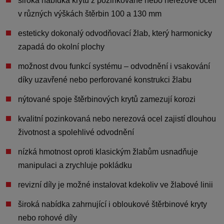
široká nabídka krytů z pozinkované nebo nerezové oceli
v
různých výškách štěrbin 100 a 130 mm
esteticky dokonalý odvodňovací žlab, který
harmonicky
zapadá do okolní plochy
možnost
dvou funkcí systému –
odvodnění i vsakování
díky uzavřené nebo perforované konstrukci žlabu
nýtované spoje štěrbinových krytů
zamezují korozi
kvalitní pozinkovaná nebo nerezová ocel
zajistí dlouhou
životnost a spolehlivé odvodnění
nízká hmotnost oproti klasickým žlabům
usnadňuje
manipulaci a zrychluje pokládku
revizní díly je možné instalovat kdekoliv
ve žlabové linii
široká nabídka zahrnující i
obloukové štěrbinové kryty
nebo rohové díly