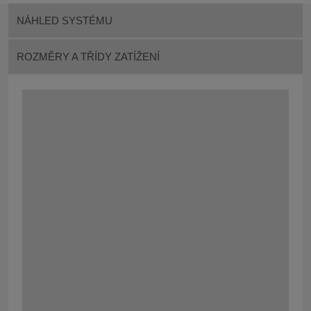
NÁHLED SYSTÉMU
ROZMĚRY A TŘÍDY ZATÍŽENÍ
Systém STEELFIX SLOT D na Vás čeká v této šířce
(NW) :
NW 100
, třída zatížení A 15