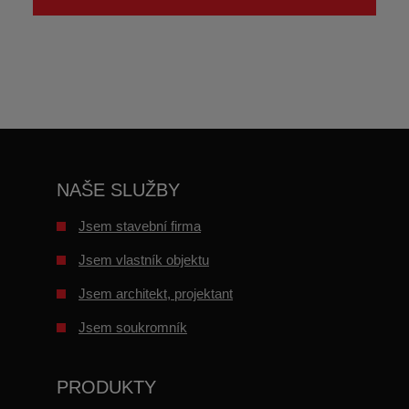
údajů
.
Formulář
se
nepodařilo
odeslat.
NAŠE SLUŽBY
Jsem stavební firma
Jsem vlastník objektu
Jsem architekt, projektant
Jsem soukromník
PRODUKTY