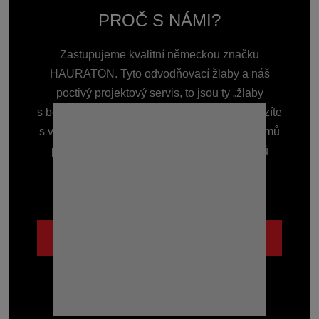
PROČ S NÁMI?
Zastupujeme kvalitní německou značku
HAURATON. Tyto odvodňovací žlaby a náš
poctivý projektový servis, to jsou ty „žlaby
s benefitem“, které Vás vždy podrží. Ať přicházíte
s velkým projektem nebo potřebujete žlab domů
před garáž, zkušenosti s odvodněním tisíců
staveb Vám ušetří čas i starosti.
Lidsky a se vzájemným respektem.
POZNEJTE NÁS BLÍŽE