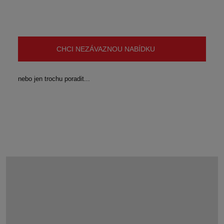
CHCI NEZÁVAZNOU NABÍDKU
nebo jen trochu poradit...
KDE STEELFIX SLOT D POUŽÍT