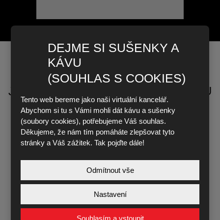
DEJME SI SUŠENKY A
KÁVU
(SOUHLAS S COOKIES)
JAKOU NEREZOVOU VÝZVU SPOLU
Tento web bereme jako naši virtuální kancelář.
ZVLÁDNEME?
Abychom si tu s Vámi mohli dát kávu a sušenky
(soubory cookies), potřebujeme Váš souhlas.
Děkujeme, že nám tím pomáháte zlepšovat tyto
Jméno a příjmení
*
stránky a Váš zážitek. Tak pojďte dále!
Odmítnout vše
E-mail
*
Nastavení
Souhlasím a vstoupit