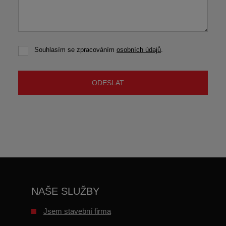
Souhlasím se zpracováním
osobních údajů
.
Souhlasím
se
zpracováním
osobních
ODESLAT
údajů
.
Formulář
se
nepodařilo
odeslat.
NAŠE SLUŽBY
Jsem stavební firma