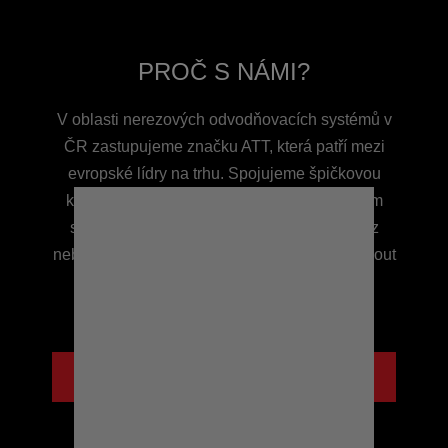
PROČ S NÁMI?
V oblasti nerezových odvodňovacích systémů v
ČR zastupujeme značku ATT, která patří mezi
evropské lídry na trhu. Spojujeme špičkovou
kvalitu výrobků s profesionálním projektovým
servisem. Ať řešíte velký průmyslový provoz
nebo žlab do sprchy, vždy se můžete spolehnout
na naše zkušenosti. Žlaby s benefitem
znamenají funkční řešení bez starostí.
POZNEJTE NÁS BLÍŽ