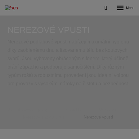
Rozbalení
Vyhledávání
menu
NEREZOVÉ VPUSTI
Nerezové podlahové vpusti nabízejí maximální hygienu
díky zaoblenému dnu a lisovanému tělu bez koutových
svarů. Jsou vybaveny obráceným sifonem, který účinně
brání zápachu a podporuje samočištění. Díky různým
typům roštů a robustnímu provedení jsou ideální volbou
pro provozy s vysokými nároky na čistotu a bezpečnost.
Benefit stavební prvky
Produkty
Odvodnění
Nerezové žlaby a vpusti
Nerezové vpusti