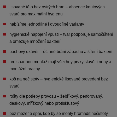
lisované tělo bez ostrých hran
– absence koutových
svarů pro maximální hygienu
nabízíme jednodílné i dvoudílné varianty
hygienické napojení vpusti
– tvar podporuje samočištění
a omezuje množení bakterií
pachový uzávěr
– účinně brání zápachu a šíření bakterií
pro snadnou montáž mají všechny prvky
stavěcí nohy a
montážní pracny
koš na nečistoty
– hygienické lisované provedení bez
svarů
rošty dle potřeby provozu
– žebříkový, perforovaný,
deskový, mřížkový nebo protiskluzový
bez mezer a spár, kde by se mohly hromadit nečistoty