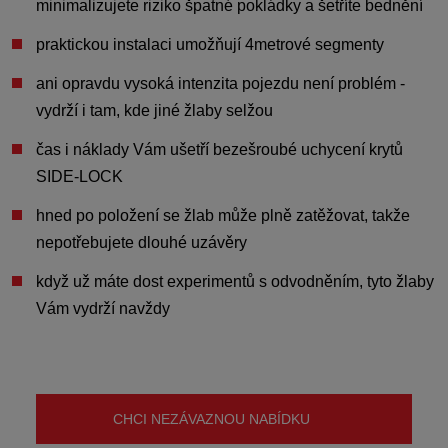
minimalizujete riziko špatné pokládky a šetříte bednění
praktickou instalaci umožňují
4metrové segmenty
ani opravdu vysoká intenzita pojezdu není problém -
vydrží i tam, kde jiné žlaby selžou
čas i náklady Vám ušetří
bezešroubé uchycení krytů
SIDE-LOCK
hned
po položení se žlab může plně zatěžovat
, takže
nepotřebujete dlouhé uzávěry
když už máte dost experimentů s odvodněním,
tyto žlaby
Vám vydrží navždy
CHCI NEZÁVAZNOU NABÍDKU