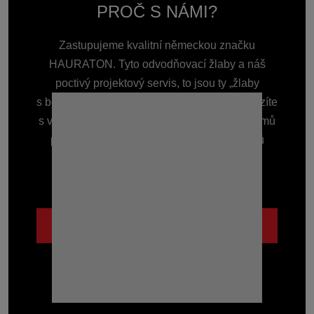
PROČ S NÁMI?
Zastupujeme kvalitní německou značku
HAURATON. Tyto odvodňovací žlaby a náš
poctivý projektový servis, to jsou ty „žlaby
s benefitem“, které Vás vždy podrží. Ať přicházíte
s velkým projektem nebo potřebujete žlab domů
před garáž, zkušenosti s odvodněním tisíců
staveb Vám ušetří čas i starosti.
Lidsky a se vzájemným respektem.
POZNEJTE NÁS BLÍŽE