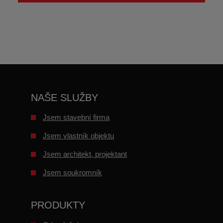
Formulář
se
nepodařilo
odeslat.
NAŠE SLUŽBY
Jsem stavební firma
Jsem vlastník objektu
Jsem architekt, projektant
Jsem soukromník
PRODUKTY