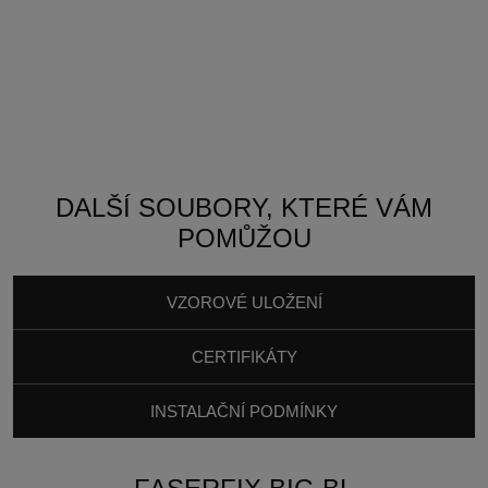
DALŠÍ SOUBORY, KTERÉ VÁM
POMŮŽOU
VZOROVÉ ULOŽENÍ
CERTIFIKÁTY
INSTALAČNÍ PODMÍNKY
FASERFIX BIG BL 100
ASFALTOBETON