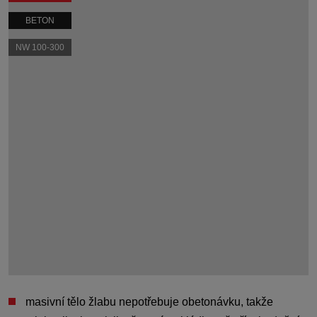
BETON
NW 100-300
masivní tělo žlabu nepotřebuje obetonávku
, takže