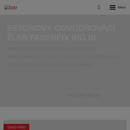
Rozbalení
Vyhledávání
menu
BETONOVÝ ODVODŇOVACÍ
ŽLAB FASERFIX BIG BL
Betonový odvodňovací žlab s integrovanou
obetonávkou pro rychlou rekonstrukci frekventovaných
ploch. Samonosný žlab, délka až 4 metry.
Benefit stavební prvky
Produkty
Odvodnění
Extrémní zatížení
FASERFIX BIG BL
D400-F900