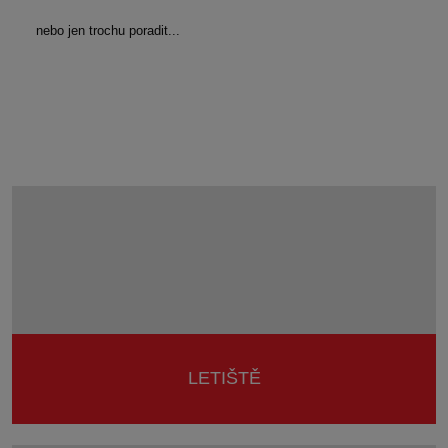
nebo jen trochu poradit...
KDE FASERFIX BIG BL POUŽÍT
LETIŠTĚ