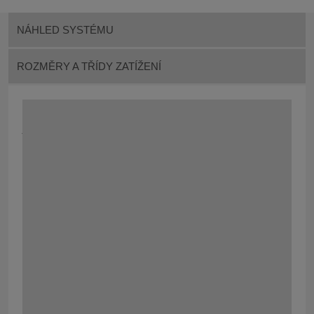
NÁHLED SYSTÉMU
ROZMĚRY A TŘÍDY ZATÍŽENÍ
Systém FASERFIX BIG BL na Vás čeká v těchto
jmenovitých šířkách (NW) :
NW 100 = stavební šířka 400 mm
, třída zatížení
D 400 - F 900
NW 150 = stavební šířka 550 mm
, třída zatížení
D 400 - F 900
NW 200 = stavební šířka 600 mm
, třída zatížení
D 400 - F 900
NW 300 = stavební šířka 700 mm
, třída zatížení
D 400 - E 600