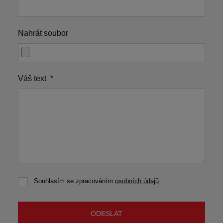
Nahrát soubor
Váš text
*
Souhlasím se zpracováním
osobních údajů
.
Souhlasím
se
zpracováním
osobních
ODESLAT
údajů
.