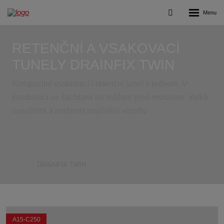
Rozbalení
Vyhledávání
menu
RETENČNÍ A VSAKOVACÍ
TUNELY DRAINFIX TWIN
Kompozitní vsakovací i retenční tunel v jednom. V
kombinaci se šachtami ho můžete plně revidovat. Velká
variabilita a možnost pojíždění vozidly.
Benefit stavební prvky
Produkty
Vsakování
DRAINFIX TWIN
A15-C250