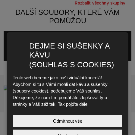
DALŠÍ SOUBORY, KTERÉ VÁM
POMŮŽOU
KATALOG
DEJME SI SUŠENKY A
KÁVU
INSTALAČNÍ PODMÍNKY
(SOUHLAS S COOKIES)
DRAINFIX TWIN
DRAINFIX TWIN
Tento web bereme jako naši virtuální kancelář.
PRODUKTOVÁ VIDEA
Abychom si tu s Vámi mohli dát kávu a sušenky
(soubory cookies), potřebujeme Váš souhlas.
Děkujeme, že nám tím pomáháte zlepšovat tyto
stránky a Váš zážitek. Tak pojďte dále!
Odmítnout vše
Instalační podmínky DRAINFIX-TWIN-01-2023
DRAINFIX TWIN
CO SE O SYSTÉMU VYPLATÍ
pdf
pdf