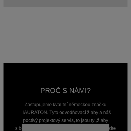
PROČ S NÁMI?
Zastupujeme kvalitní německou značku
HAURATON. Tyto odvodňovací žlaby a náš
poctivý projektový servis, to jsou ty „žlaby
s benefitem“, které Vás vždy podrží. Ať přicházíte