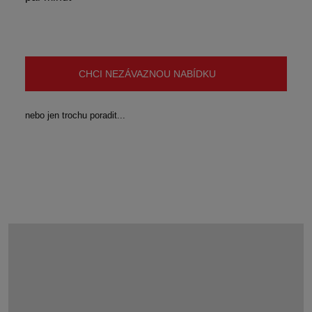
CHCI NEZÁVAZNOU NABÍDKU
nebo jen trochu poradit...
KDE DRAINFIX TWIN POUŽÍT