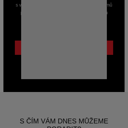
s velkým projektem nebo potřebujete žlab domů
před garáž, zkušenosti s odvodněním tisíců
staveb Vám ušetří čas i starosti.
Lidsky a se vzájemným respektem.
POZNEJTE NÁS BLÍŽE
S ČÍM VÁM DNES MŮŽEME