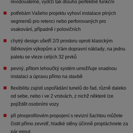
revidovatelné
,
vydrží tak dlouho perfektně funkční
potřebám Vašeho projektu vyhoví instalace
plných
segmentů pro retenci
nebo
perforovaných pro
vsakování
, případně i polovičních
chytrý design
ušetří 2/3 prostoru oproti klasickým
štěrkovým výkopům
a Vám
dopravní náklady
, na jednu
paletu se vleze celých 32 prvků
pevný, přitom lehoučký systém umožňuje
snadnou
instalaci a úpravu přímo na stavbě
flexibilitu zajistí
uspořádání tunelů do řad, různě daleko
od sebe, nebo i ve 2 vrstvách
, z nichž některé
lze
pojíždět osobními vozy
při plnoprofilovém propojení s revizní šachtou můžete
čistit přímo zevnitř
, hladké stěny
účinně propláchnete za
pár minut