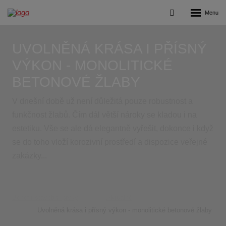
Rozbalení
Vyhledávání
menu
UVOLNĚNÁ KRÁSA I PŘÍSNÝ
VÝKON - MONOLITICKÉ
BETONOVÉ ŽLABY
V dnešní době už není důležitá pouze robustnost a
funkčnost žlabů. Čím dál větší nároky se kladou i na
estetiku. Vše se ale dá elegantně vyřešit, dokonce i když
se do toho vloží korozivní prostředí a dispozice veřejné
zakázky...
Benefit stavební prvky
Aktuálně
Uvolněná krása i přísný výkon - monolitické betonové žlaby