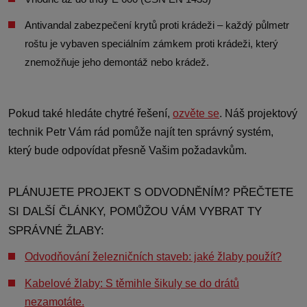
Antivandal zabezpečení krytů proti krádeži – každý půlmetr
roštu je vybaven speciálním zámkem proti krádeži, který
znemožňuje jeho demontáž nebo krádež.
Pokud také hledáte chytré řešení,
ozvěte se
. Náš projektový
technik Petr Vám rád pomůže najít ten správný systém,
který bude odpovídat přesně Vašim požadavkům.
PLÁNUJETE PROJEKT S ODVODNĚNÍM? PŘEČTETE
SI DALŠÍ ČLÁNKY, POMŮŽOU VÁM VYBRAT TY
SPRÁVNÉ ŽLABY:
Odvodňování železničních staveb: jaké žlaby použít?
Kabelové žlaby: S těmihle šikuly se do drátů
nezamotáte.