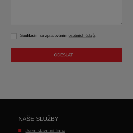
Souhlasím se zpracováním
osobních údajů
.
Souhlasím
se
zpracováním
osobních
ODESLAT
údajů
.
Formulář
se
nepodařilo
odeslat.
NAŠE SLUŽBY
Jsem stavební firma