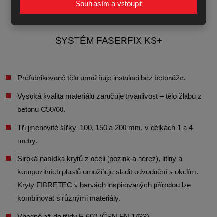
Souhlasím a vstoupit
SYSTÉM FASERFIX KS+
Prefabrikované tělo umožňuje instalaci bez betonáže.
Vysoká kvalita materiálu zaručuje trvanlivost – tělo žlabu z
betonu C50/60.
Tři jmenovité šířky: 100, 150 a 200 mm, v délkách 1 a 4
metry.
Široká nabídka krytů z oceli (pozink a nerez), litiny a
kompozitních plastů umožňuje sladit odvodnění s okolím.
Kryty FIBRETEC v barvách inspirovaných přírodou lze
kombinovat s různými materiály.
Vhodné až do třídy E 600 (ČSN EN 1433)