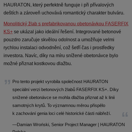
HAURATON, který perfektně funguje i při přívalových
deštích a zároveň uchovává romantický charakter bulváru.
Monolitický žlab s prefabrikovanou obetonávkou FASERFIX
KS+
se ukázal jako ideální řešení. Integrované betonové
pouzdro zaručuje skvělou odolnost a umožňuje velmi
rychlou instalaci odvodnění, což šetří čas i prostředky
investora. Navíc, díky na míru snížené obetonávce bylo
možné přiznat kostkovou dlažbu.
Pro tento projekt vyrobila společnost HAURATON
speciální verzi betonových žlabů FASERFIX KS+. Díky
snížené obetonávce se mohla dlažba přiznat až k linii
samotných krytů. To významnou měrou přispělo
k zachování genia loci celé historické části nábřeží.
Damian Wroński, Senior Project Manager | HAURATON
Polska