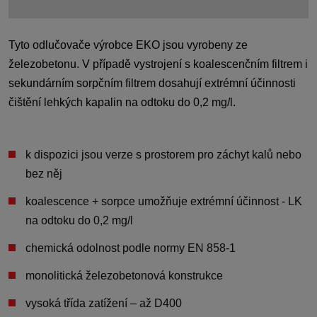
Tyto odlučovače výrobce EKO jsou vyrobeny ze
železobetonu. V případě vystrojení s koalescenčním filtrem i
sekundárním sorpčním filtrem dosahují extrémní účinnosti
čištění lehkých kapalin na odtoku do 0,2 mg/l.
k dispozici jsou verze s
prostorem pro záchyt kalů nebo
bez něj
koalescence + sorpce umožňuje
extrémní účinnost -
LK
na odtoku do 0,2 mg/l
chemická odolnost podle
normy EN 858-1
monolitická
železobetonová konstrukce
vysoká třída zatížení –
až D400