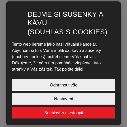
DEJME SI SUŠENKY A
OBLASTI POUŽITÍ BETONOVÝCH
KÁVU
ODLUČOVAČŮ AQUAFIX
(SOUHLAS S COOKIES)
Železobetonové odlučovače lehkých kapalin se
používají v oblastech s hustým provozem, kde je
Tento web bereme jako naši virtuální kancelář.
vyžadován střední až vysoký průtok, jako jsou
Abychom si tu s Vámi mohli dát kávu a sušenky
místní silnice, továrny, městské zpevněné plochy
(soubory cookies), potřebujeme Váš souhlas.
Děkujeme, že nám tím pomáháte zlepšovat tyto
nebo parkoviště.
stránky a Váš zážitek. Tak pojďte dále!
Odmítnout vše
Nastavení
Souhlasím a vstoupit