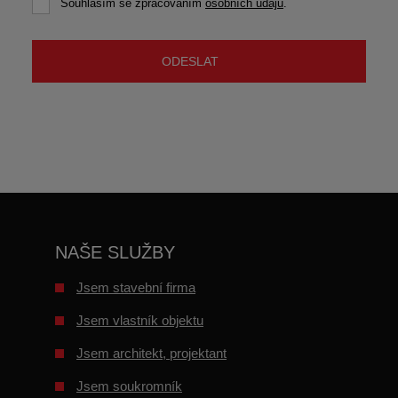
Souhlasím se zpracováním
osobních údajů
.
Souhlasím
se
zpracováním
osobních
ODESLAT
údajů
.
Formulář
se
nepodařilo
odeslat.
NAŠE SLUŽBY
Jsem stavební firma
Jsem vlastník objektu
Jsem architekt, projektant
Jsem soukromník