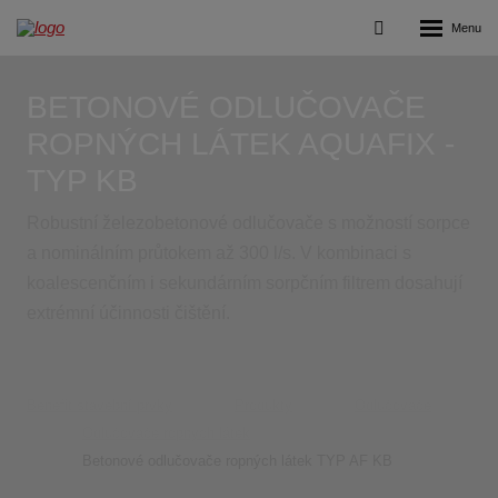
Rozbalení
Vyhledávání
menu
BETONOVÉ ODLUČOVAČE
ROPNÝCH LÁTEK AQUAFIX -
TYP KB
Robustní železobetonové odlučovače s možností sorpce
a nominálním průtokem až 300 l/s. V kombinaci s
koalescenčním i sekundárním sorpčním filtrem dosahují
extrémní účinnosti čištění.
Benefit stavební prvky
Produkty
Odlučovače
Odlučovače ropných látek
Betonové odlučovače ropných látek TYP AF KB