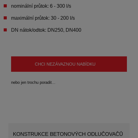
nominální průtok:
6 - 300 l/s
maximální průtok:
30 - 200 l/s
DN nátok/odtok:
DN250, DN400
CHCI NEZÁVAZNOU NABÍDKU
nebo jen trochu poradit...
KONSTRUKCE BETONOVÝCH ODLUČOVAČŮ