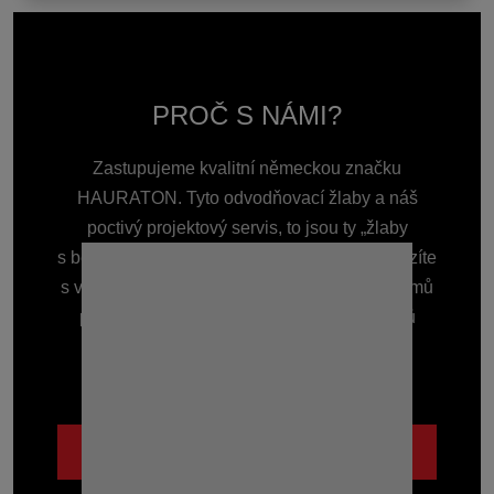
PROČ S NÁMI?
Zastupujeme kvalitní německou značku
HAURATON. Tyto odvodňovací žlaby a náš
poctivý projektový servis, to jsou ty „žlaby
s benefitem“, které Vás vždy podrží. Ať přicházíte
s velkým projektem nebo potřebujete žlab domů
před garáž, zkušenosti s odvodněním tisíců
staveb Vám ušetří čas i starosti.
Lidsky a se vzájemným respektem.
POZNEJTE NÁS BLÍŽE