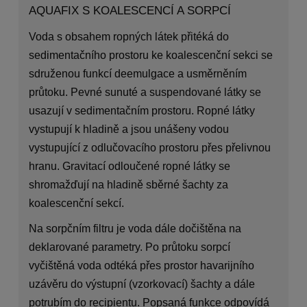
AQUAFIX S KOALESCENCÍ A SORPCÍ
Voda s obsahem ropných látek přitéká do
sedimentačního prostoru ke koalescenční sekci se
sdruženou funkcí deemulgace a usměrněním
průtoku. Pevné sunuté a suspendované látky se
usazují v sedimentačním prostoru. Ropné látky
vystupují k hladině a jsou unášeny vodou
vystupující z odlučovacího prostoru přes přelivnou
hranu. Gravitací odloučené ropné látky se
shromažďují na hladině sběrné šachty za
koalescenční sekcí.
Na sorpčním filtru je voda dále dočištěna na
deklarované parametry. Po průtoku sorpcí
vyčištěná voda odtéká přes prostor havarijního
uzávěru do výstupní (vzorkovací) šachty a dále
potrubím do recipientu. Popsaná funkce odpovídá