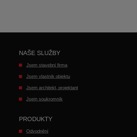
se
nepodařilo
odeslat.
NAŠE SLUŽBY
Jsem stavební firma
Jsem vlastník objektu
Jsem architekt, projektant
Jsem soukromník
PRODUKTY
Odvodnění