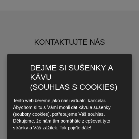
KONTAKTUJTE NÁS
Jméno a příjmení
*
DEJME SI SUŠENKY A
KÁVU
(SOUHLAS S COOKIES)
E-mail
*
Tento web bereme jako naši virtuální kancelář.
Abychom si tu s Vámi mohli dát kávu a sušenky
(soubory cookies), potřebujeme Váš souhlas.
Děkujeme, že nám tím pomáháte zlepšovat tyto
Telefon
stránky a Váš zážitek. Tak pojďte dále!