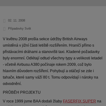
02. 11. 2008
Případovky Svět
V květnu 2008 prošla sekce údržby British Airways
umístěná v jižní části letiště rozšířením. Hraničí přímo s
přistávacími dráhami a stanovišti taxi. Kladené požadavky
byly enormní. Odlétají odtud všechny typy a velikosti letadel
- včetně Airbusu A380 počínaje rokem 2009, což bylo
hlavním důvodem rozšíření. Pohybují a otáčejí se zde i
tahače, které samy váží 80 t. Tomu odpovídají i nároky na
odvodnění.
PRŮBĚH PROJEKTU
V roce 1999 jsme BAA dodali žlaby
FASERFIX SUPER
na