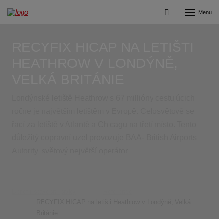
Rozbalení
Vyhledávání
menu
RECYFIX HICAP NA LETIŠTI
HEATHROW V LONDÝNĚ,
VELKÁ BRITÁNIE
Londýnské letiště Heathrow s 67 millióny cestujúcich
ročne je najvětším letištěm v Evropě. Celosvětově se
řadí za letiště v Atlantě a Chicagu na třetí místo. Tento
důležitý dopravní uzel provozuje BAA- British Airports
Autority, světový největší operátor.
Benefit stavební prvky
Reference
RECYFIX HICAP na letišti Heathrow v Londýně, Velká
Británie