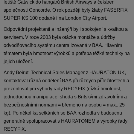
letiště Gatwick do hangárů British Airways a čekáren
společnosti Concorde. O rok později byly žlaby FASERFIX
SUPER KS 100 dodané i na London City Airport.
Odpovědní projektanti a inženýři byli spokojení s kvalitou a
servisem. V roce 2003 byla otázka montáže a údržby
odvodňovacího systému centralizovaná v BAA. Hlavním
tématem byla hmotnost výrobků a potřeba těžké techniky na
jejich uložení.
Andy Beirut, Technical Sales Manager z HAURATON UK,
kontaktoval různá oddělení BAA při různých příležitostech a
prezentoval jim výhody rady RECYFIX (nízká hmotnost,
jednoduchou manipulace, shoda s Britskými zdravotními a
bezpečnostními normami = břemeno na osobu = max.. 25
kg). Po několika setkáních se BAA rozhodla v budoucnu
generálně spolupracovat s HAURATONEM a výrobky řady
RECYFIX.