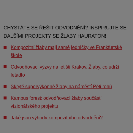
CHYSTÁTE SE ŘEŠIT ODVODNĚNÍ? INSPIRUJTE SE
DALŠÍMI PROJEKTY SE ŽLABY HAURATON!
Kompozitní žlaby mají samé jedničky ve Frankfurtské
škole
Odvodňovací výzvy na letišti Krakov. Žlaby, co udrží
letadlo
Skryté supervýkonné žlaby na náměstí Pěti rohů
Kampus forest: odvodňovací žlaby součástí
vizionářského projektu
Jaké jsou výhody kompozitního odvodnění?