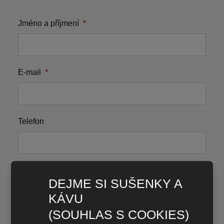
Jméno a příjmení
*
E-mail
*
Telefon
Nahrát soubor
DEJME SI SUŠENKY A
KÁVU
(SOUHLAS S COOKIES)
Váš text
*