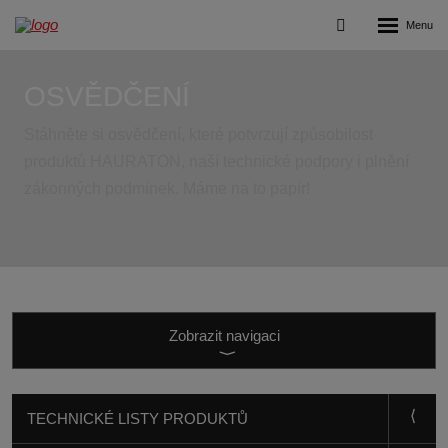
Rozbalení
Vyhledávání
menu
OSVĚDČENÍ
Stáhněte si osvědčení, které potvrzují způsobilost
produktů HAURATON, naší technické podpory i plnění
zákonných podmínek. Máme na to papír!
Zobrazit
navigaci
TECHNICKÉ LISTY PRODUKTŮ