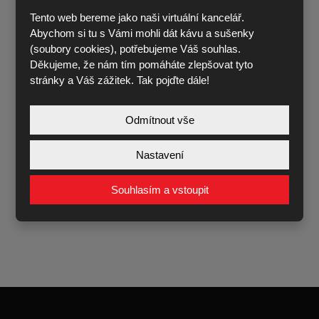
Tento web bereme jako naši virtuální kancelář.
Abychom si tu s Vámi mohli dát kávu a sušenky
(soubory cookies), potřebujeme Váš souhlas.
Děkujeme, že nám tím pomáháte zlepšovat tyto
stránky a Váš zážitek. Tak pojďte dále!
Odmítnout vše
Souhlasím se zpracováním
osobních údajů
.
Souhlasím
se
Nastavení
zpracováním
osobních
ODESLAT
údajů
.
Souhlasím a vstoupit
Formulář
se
nepodařilo
odeslat.