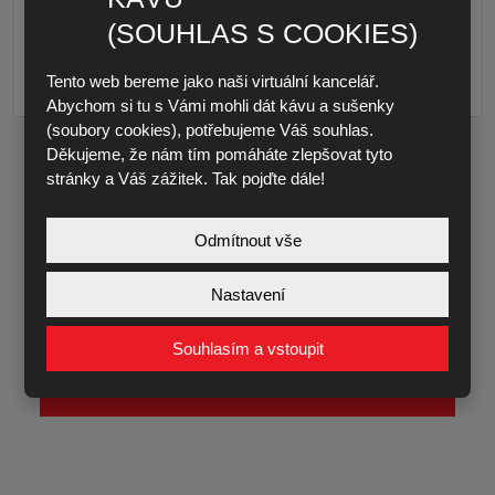
Žlab typ 60 plech SW9 A15
(SOUHLAS S COOKIES)
pdf
96.71 KB
Tento web bereme jako naši virtuální kancelář.
Váš text
*
Abychom si tu s Vámi mohli dát kávu a sušenky
(soubory cookies), potřebujeme Váš souhlas.
Děkujeme, že nám tím pomáháte zlepšovat tyto
stránky a Váš zážitek. Tak pojďte dále!
Odmítnout vše
Nastavení
Souhlasím se zpracováním
osobních údajů
.
Souhlasím
se
Souhlasím a vstoupit
zpracováním
osobních
ODESLAT
údajů
.
Formulář
se