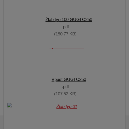
Vpust pororošt 30x10 B125
Žlab typ 100 GUGI C250
Vpust SW9 A15
pdf
pdf
pdf
190.77 KB
111.23 KB
70.53 KB
Žlab typ 01 SW9 plech A15
Vpust GUGI C250
pdf
pdf
147.64 KB
107.52 KB