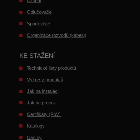
Čištění
Odlučovače
Sportoviště
Organizace rozvodů (kabelů)
KE STAŽENÍ
Technické listy produktů
Výkresy produktů
Jak na instalaci
Jak na provoz
Certifikáty (PoV)
Katalogy
Ceníky