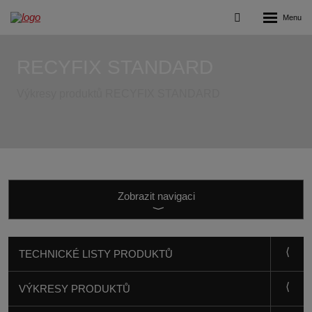
Rozbalení
Vyhledávání
menu
RECYFIX STANDARD
Výkresy produktů RECYFIX STANDARD
Zobrazit
navigaci
TECHNICKÉ LISTY PRODUKTŮ
VÝKRESY PRODUKTŮ