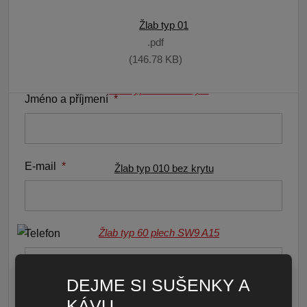
Žlab typ 01 GUGI C250
Žlab typ 01
NENAŠLI JSTE NĚCO? NAPIŠTE
pdf
pdf
NÁM
158.27 KB
146.78 KB
Jméno a příjmení
*
E-mail
*
Žlab typ 010 bez krytu
pdf
122.00 KB
Telefon
DEJME SI SUŠENKY A
Nahrát soubor
KÁVU