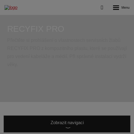
Rozbalení
Vyhledávání
menu
RECYFIX PRO
Přečtěte si prohlášení o vlastnostech servisních žlabů
RECYFIX PRO z kompozitního plastu, které se používají
pro vedení kabeláže a médií. Při správné instalaci vydrží
věky.
Zobrazit
navigaci