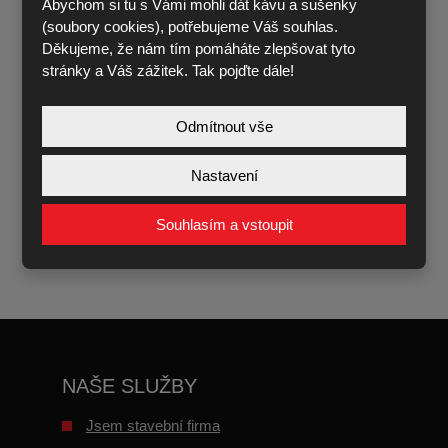
Abychom si tu s Vámi mohli dát kávu a sušenky
(soubory cookies), potřebujeme Váš souhlas.
Děkujeme, že nám tím pomáháte zlepšovat tyto
stránky a Váš zážitek. Tak pojďte dále!
Souhlasím se zpracováním
osobních údajů
.
Souhlasím
se
Odmítnout vše
zpracováním
osobních
ODESLAT
Nastavení
údajů
.
Formulář
Souhlasím a vstoupit
se
nepodařilo
odeslat.
NAŠE SLUŽBY
Jsem stavební firma