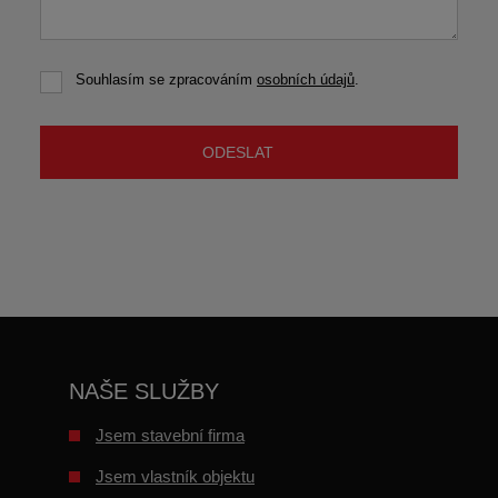
Souhlasím se zpracováním
osobních údajů
.
Souhlasím
se
zpracováním
osobních
ODESLAT
údajů
.
Formulář
se
nepodařilo
odeslat.
NAŠE SLUŽBY
Jsem stavební firma
Jsem vlastník objektu