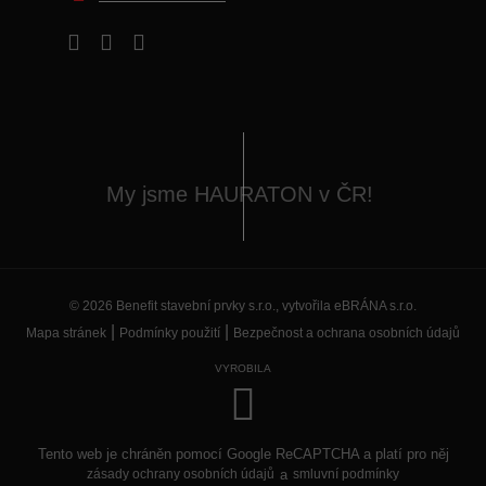
Facebook
LinkedIn
Youtube
My jsme HAURATON v ČR!
© 2026 Benefit stavební prvky s.r.o., vytvořila eBRÁNA s.r.o.
|
|
Mapa stránek
Podmínky použití
Bezpečnost a ochrana osobních údajů
VYROBILA
Tento web je chráněn pomocí Google ReCAPTCHA a platí pro něj
zásady ochrany osobních údajů
a
smluvní podmínky