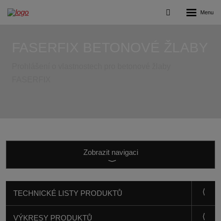
Rozbalení
Vyhledávání
menu
FASERFIX BETONOVÉ ŽLABY
Prohlášení o vlastnostech pro betonové žlaby
FASERFIX
Zobrazit
navigaci
TECHNICKÉ LISTY PRODUKTŮ
VÝKRESY PRODUKTŮ