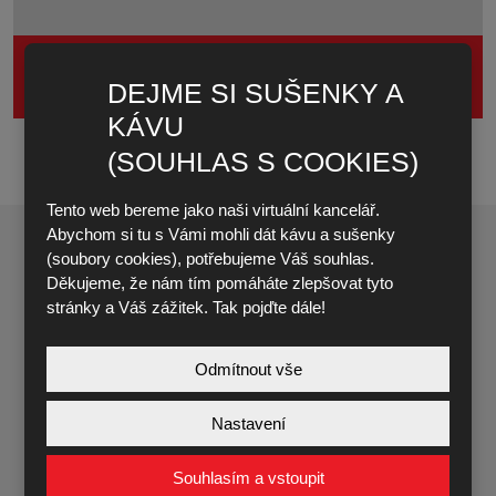
FASERFIX KS+
DEJME SI SUŠENKY A
KÁVU
(SOUHLAS S COOKIES)
Tento web bereme jako naši virtuální kancelář.
Abychom si tu s Vámi mohli dát kávu a sušenky
(soubory cookies), potřebujeme Váš souhlas.
Děkujeme, že nám tím pomáháte zlepšovat tyto
stránky a Váš zážitek. Tak pojďte dále!
NENAŠLI JSTE NĚCO? NAPIŠTE
NÁM
Odmítnout vše
Jméno a příjmení
*
Nastavení
Souhlasím a vstoupit